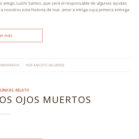
jo amigo, Luichi Santos, que será el responsable de algunas ayudas
s a nosotros esta historia de mar, amor e intriga cuya primera entrega
er más
/
OMENTARIOS
POR
ANICETO VALVERDE
LÍNICAS
,
RELATO
LOS OJOS MUERTOS