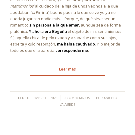
matrimonios’
al cuidado de la hija de unos vecinos a la que
apodaban ‘
la
Pirrina’, bueno pues a lo que se ve yo ya no
quería jugar con nadie más… Porque, de qué sirve ser un
romántico
sin persona a la que amar
, aunque sea de forma
platónica.
Y ahora era Begoña
el objeto de mis sentimientos.
Sí, aquella chica de pelo rizado y azabache como sus ojos,
esbelta y culo respingón,
me había cautivado
. Y lo mejor de
todo es que ella parecía
corresponderme
.
Leer más
/
/
13 DE DICIEMBRE DE 2023
0 COMENTARIOS
POR
ANICETO
VALVERDE