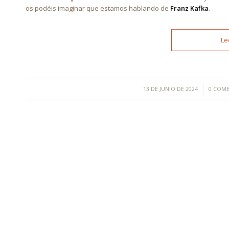
os podéis imaginar que estamos hablando de
Franz Kafka
.
Le
/
/
13 DE JUNIO DE 2024
0 COM