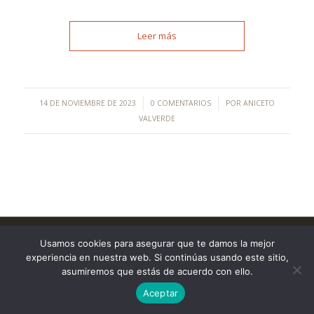
Leer más
/
/
14 DE NOVIEMBRE DE 2023
0 COMENTARIOS
POR
ANICETO
VALVERDE
©Copyright [2023] - TecnoMur Sistemas, Informática y
Usamos cookies para asegurar que te damos la mejor
Telecomunicaciones
experiencia en nuestra web. Si continúas usando este sitio,
AVISO LEGAL
asumiremos que estás de acuerdo con ello.
Aceptar