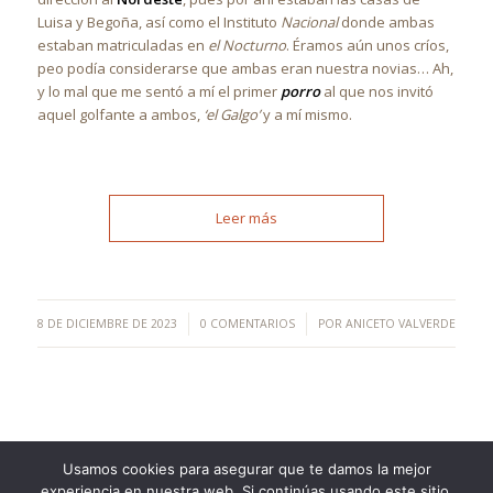
Luisa y Begoña, así como el Instituto
Nacional
donde ambas
estaban matriculadas en
el Nocturno
. Éramos aún unos críos,
peo podía considerarse que ambas eran nuestra novias… Ah,
y lo mal que me sentó a mí el primer
porro
al que nos invitó
aquel golfante a ambos,
‘el Galgo’
y a mí mismo.
Leer más
/
/
8 DE DICIEMBRE DE 2023
0 COMENTARIOS
POR
ANICETO VALVERDE
Usamos cookies para asegurar que te damos la mejor
experiencia en nuestra web. Si continúas usando este sitio,