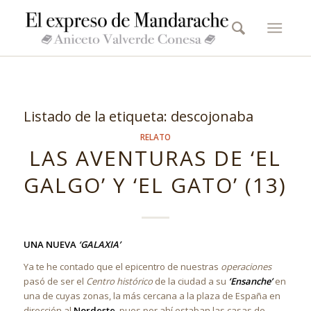
Listado de la etiqueta:
descojonaba
RELATO
LAS AVENTURAS DE ‘EL
GALGO’ Y ‘EL GATO’ (13)
UNA NUEVA
‘GALAXIA’
Ya te he contado que el epicentro de nuestras
operaciones
pasó de ser el
Centro histórico
de la ciudad a su
‘Ensanche’
en
una de cuyas zonas, la más cercana a la plaza de España en
dirección al
Nordeste
, pues por ahí estaban las casas de