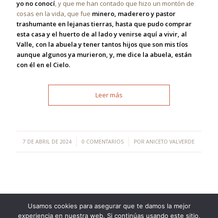
yo no conocí
, y que me han contado que hizo un montón de
cosas en la vida, que fue
minero, maderero y pastor
trashumante en lejanas tierras, hasta que pudo comprar
esta casa y el huerto de al lado y venirse aquí a vivir, al
Valle, con la abuela y tener tantos hijos que son mis tíos
aunque algunos ya murieron, y, me dice la abuela, están
con él en el Cielo.
Leer más
/
/
7 DE ABRIL DE 2024
0 COMENTARIOS
POR
ANICETO VALVERDE
Usamos cookies para asegurar que te damos la mejor
experiencia en nuestra web. Si continúas usando este sitio,