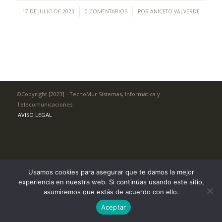
/
/
17 DE JULIO DE 2023
0 COMENTARIOS
POR
ANICETO VALVERDE
©Copyright [2023] - TecnoMur Sistemas, Informática y
Telecomunicaciones
AVISO LEGAL
Usamos cookies para asegurar que te damos la mejor
experiencia en nuestra web. Si continúas usando este sitio,
asumiremos que estás de acuerdo con ello.
Aceptar