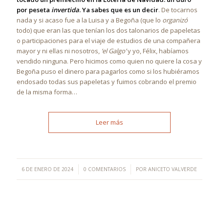
por peseta
invertida
. Ya sabes que es un decir
. De tocarnos
nada y si acaso fue a la Luisa y a Begoña (que lo
organizó
todo) que eran las que tenían los dos talonarios de papeletas
o participaciones para el viaje de estudios de una compañera
mayor y ni ellas ni nosotros,
‘el Galgo’
y yo, Félix, habíamos
vendido ninguna. Pero hicimos como quien no quiere la cosa y
Begoña puso el dinero para pagarlos como si los hubiéramos
endosado todas sus papeletas y fuimos cobrando el premio
de la misma forma…
Leer más
/
/
6 DE ENERO DE 2024
0 COMENTARIOS
POR
ANICETO VALVERDE