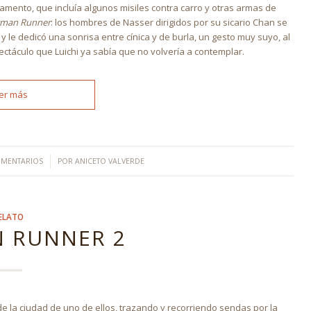
gamento, que incluía algunos misiles contra carro y otras armas de
wman Runner
: los hombres de Nasser dirigidos por su sicario Chan se
 le dedicó una sonrisa entre cínica y de burla, un gesto muy suyo, al
ectáculo que Luichi ya sabía que no volvería a contemplar.
er más
/
OMENTARIOS
POR
ANICETO VALVERDE
ELATO
 RUNNER 2
 la ciudad de uno de ellos, trazando y recorriendo sendas por la