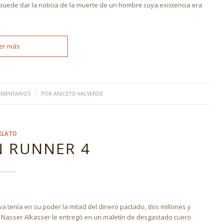
puede dar la noticia de la muerte de un hombre cuya existencia era
er más
/
OMENTARIOS
POR
ANICETO VALVERDE
ELATO
 RUNNER 4
ya tenía en su poder la mitad del dinero pactado, dos millones y
e Nasser Alkasser le entregó en un maletín de desgastado cuero