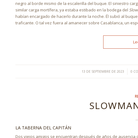
negro al borde mismo de la escalerilla del buque. El siniestro car
similar carga mortífera, ya estaba estibado en la bodega del
Slo
habían encargado de hacerlo durante la noche. Él subió al buque y
traficante. O tal vez fuera al amanecer sobre Casablanca, un esp
Le
/
13 DE SEPTIEMBRE DE 2023
0 C
R
SLOWMAN
LA TABERNA DEL CAPITÁN
Dos viejos amigos se encuentran después de años de ausencia de