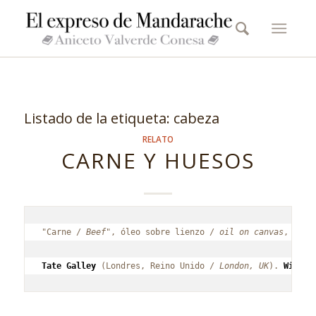
Listado de la etiqueta:
cabeza
RELATO
CARNE Y HUESOS
"Carne / 
Beef
", óleo sobre lienzo /
 oil on canvas
, 31,8
Tate Galley
 (Londres, Reino Unido / 
London, UK
). 
Wikime