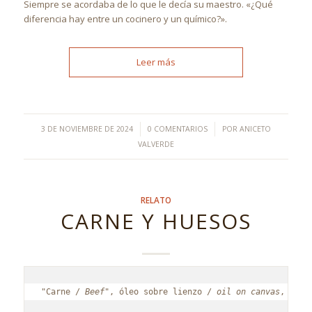
Siempre se acordaba de lo que le decía su maestro. «¿Qué
diferencia hay entre un cocinero y un químico?».
Leer más
/
/
3 DE NOVIEMBRE DE 2024
0 COMENTARIOS
POR
ANICETO
VALVERDE
RELATO
CARNE Y HUESOS
"Carne / 
Beef
", óleo sobre lienzo /
 oil on canvas
, 31,8