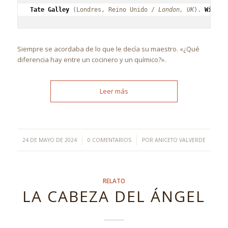
Tate Galley
 (Londres, Reino Unido / 
London, UK
). 
Wikime
Siempre se acordaba de lo que le decía su maestro. «¿Qué
diferencia hay entre un cocinero y un químico?».
Leer más
/
/
24 DE MAYO DE 2024
0 COMENTARIOS
POR
ANICETO VALVERDE
RELATO
LA CABEZA DEL ÁNGEL