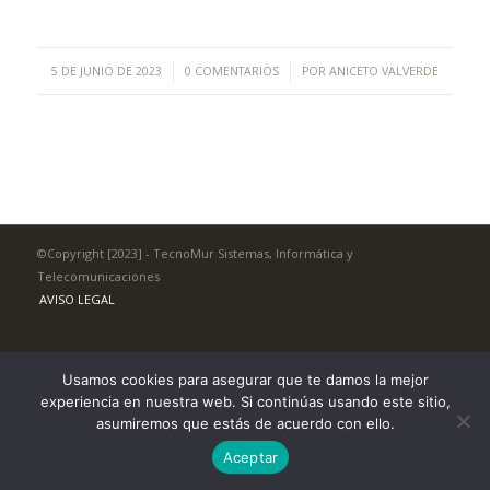
/
/
5 DE JUNIO DE 2023
0 COMENTARIOS
POR
ANICETO VALVERDE
©Copyright [2023] - TecnoMur Sistemas, Informática y
Telecomunicaciones
AVISO LEGAL
Usamos cookies para asegurar que te damos la mejor
experiencia en nuestra web. Si continúas usando este sitio,
asumiremos que estás de acuerdo con ello.
Aceptar