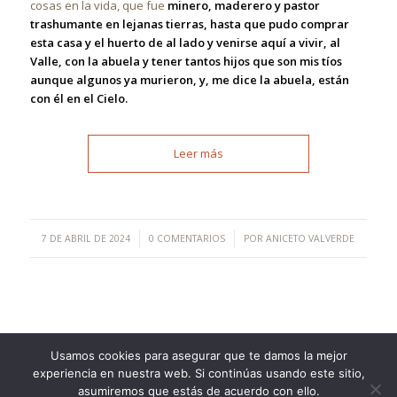
cosas en la vida, que fue
minero, maderero y pastor
trashumante en lejanas tierras, hasta que pudo comprar
esta casa y el huerto de al lado y venirse aquí a vivir, al
Valle, con la abuela y tener tantos hijos que son mis tíos
aunque algunos ya murieron, y, me dice la abuela, están
con él en el Cielo.
Leer más
/
/
7 DE ABRIL DE 2024
0 COMENTARIOS
POR
ANICETO VALVERDE
Usamos cookies para asegurar que te damos la mejor
experiencia en nuestra web. Si continúas usando este sitio,
©Copyright [2023] - TecnoMur Sistemas, Informática y
asumiremos que estás de acuerdo con ello.