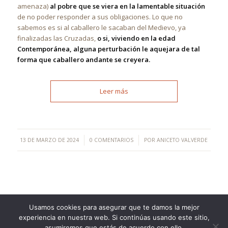
amenaza)
al pobre que se viera en la lamentable situación
de no poder responder a sus obligaciones. Lo que no
sabemos es si al caballero le sacaban del Medievo, ya
finalizadas las Cruzadas,
o si, viviendo en la edad
Contemporánea, alguna perturbación le aquejara de tal
forma que caballero andante se creyera.
Leer más
/
/
13 DE MARZO DE 2024
0 COMENTARIOS
POR
ANICETO VALVERDE
Usamos cookies para asegurar que te damos la mejor
experiencia en nuestra web. Si continúas usando este sitio,
©Copyright [2023] - TecnoMur Sistemas, Informática y
asumiremos que estás de acuerdo con ello.