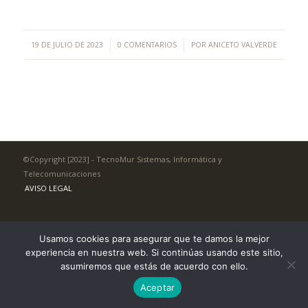
/
/
19 DE JULIO DE 2023
0 COMENTARIOS
POR
ANICETO VALVERDE
©Copyright [2023] - TecnoMur Sistemas, Informática y
Telecomunicaciones
AVISO LEGAL
Usamos cookies para asegurar que te damos la mejor
experiencia en nuestra web. Si continúas usando este sitio,
asumiremos que estás de acuerdo con ello.
Aceptar