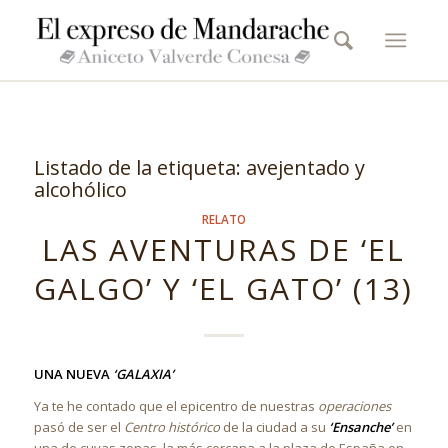
Listado de la etiqueta:
avejentado y
alcohólico
RELATO
LAS AVENTURAS DE ‘EL
GALGO’ Y ‘EL GATO’ (13)
UNA NUEVA
‘GALAXIA’
Ya te he contado que el epicentro de nuestras
operaciones
pasó de ser el
Centro histórico
de la ciudad a su
‘Ensanche’
en