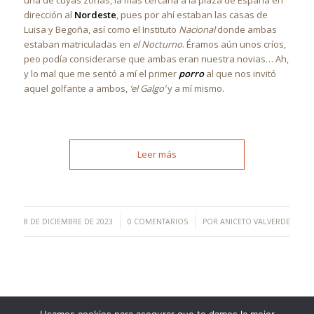
una de cuyas zonas, la más cercana a la plaza de España en
dirección al
Nordeste
, pues por ahí estaban las casas de
Luisa y Begoña, así como el Instituto
Nacional
donde ambas
estaban matriculadas en
el Nocturno
. Éramos aún unos críos,
peo podía considerarse que ambas eran nuestra novias… Ah,
y lo mal que me sentó a mí el primer
porro
al que nos invitó
aquel golfante a ambos,
‘el Galgo’
y a mí mismo.
Leer más
/
/
8 DE DICIEMBRE DE 2023
0 COMENTARIOS
POR
ANICETO VALVERDE