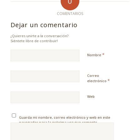
0
COMENTARIOS
Dejar un comentario
¿Quieres unirte a la conversación?
Siéntete libre de contribuir!
*
Nombre
Correo
*
electrónico
Web
Guarda mi nombre, correo electrónico y web en este
navegador para la próxima vez que comente.