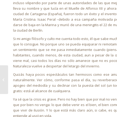
incluso vilipendio por parte de unas autoridades de las que me
lleva su nombre y que lucía en el Muelle de Alfonso XII y ahora
ciudad de Cartagena (España), fueron todo un éxito y el invent
María Cristina. Isaac Peral –debido a esa campaña motivada po
darse de baja en la Marina y murió de una meningitis el 22 de 
la ciudad de Berlín.
Si mi amigo filósofo y culto me cuenta todo esto, él que sabe mu
que lo consigue. No porque uno se pueda equiparar ni remotamente
un sentimiento que se me pasa inmediatamente cuando (piensa
habitantes, cuando menos, de esta ciudad, aun a pesar de la c
viene mal, casi todos los días no sólo amanece que no es poco,
Naturaleza vuelve a despertar del letargo del invierno.
Quizás haya pocos espectáculos tan hermosos como ese amane
LA CARTA DE LA
naturalmente. Ver cómo, conforme pasa el día, su reverberaci
SEMANA
apogeo del mediodía y su declinar con la puesta del sol (un 
gratis: está al alcance de cualquiera.
Ya sé que la crisis es grave. Pero no hay bien que por mal no ve
que por bien no venga: lo que debe venir es el bien, el bien com
que vivir de ilusión. Y lo que está más claro aún, si cabe, es 
entiende al uso) en vida.