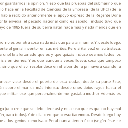
jor guardarnos la opinión. Y eso que las pruebas del submarino que
 lo hace en la Facultad de Ciencias de la Empresa (de la UPCT) de la
o había recibido anteriormente el apoyo expreso de la Regente Doña
r la envidia, el pecado nacional como es sabido, incluso tuvo que
mayo de 1985 fuera de su tierra natal: nada más y nada menos que en
cho, no es por otra cosa nada más que para animarme. Y, desde luego,
 al genial inventor en sus méritos. Pero sí (tal vez) en su tristeza;
 uno) lo afortunado que es y que quizás incluso seamos todos los
risis en ciernes. Y es que aunque a veces llueva, cosa que tampoco
 sino que el sol resplandece en el albor de la primavera cuando la
cer visto desde el puerto de esta ciudad, desde su parte Este,
ón sobre el mar es más intensa: desde unos tibios rayos hasta el
toque militar ese que personalmente me gustaba mucho). Además es
nga (uno cree que se debe decir así y no al uso que es que no hay mal
ún, para todos). Y de ella creo que «resucitaremos». Desde luego hay
que a los genios como Isaac Peral nunca tienen éxito (según éste se