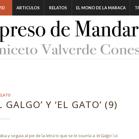
ID
ARTICULOS
RELATOS
EL MONO DE LA MARACA
T
ELATO
 GALGO’ Y ‘EL GATO’ (9)
 y seguía al pie de la letra lo que se le ocurría a
‘el Galgo’
. Lo