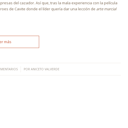
 presas del cazador. Así que, tras la mala experiencia con la película
éroes de Cavite donde el líder quería dar una lección de
arte marcial
er más
/
OMENTARIOS
POR
ANICETO VALVERDE