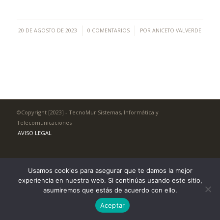
/
/
20 DE AGOSTO DE 2023
0 COMENTARIOS
POR
ANICETO VALVERDE
©Copyright [2023] - TecnoMur Sistemas, Informática y
Telecomunicaciones
AVISO LEGAL
Usamos cookies para asegurar que te damos la mejor
experiencia en nuestra web. Si continúas usando este sitio,
asumiremos que estás de acuerdo con ello.
Aceptar