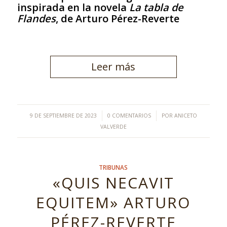
inspirada en la novela
La tabla de
Flandes
, de Arturo Pérez-Reverte
Leer más
/
/
9 DE SEPTIEMBRE DE 2023
0 COMENTARIOS
POR
ANICETO
VALVERDE
TRIBUNAS
«QUIS NECAVIT
EQUITEM» ARTURO
PÉREZ-REVERTE