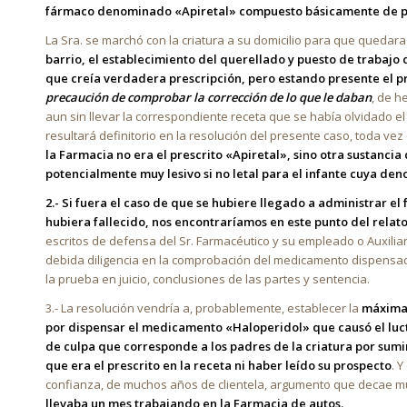
fármaco denominado «Apiretal» compuesto básicamente de par
La Sra. se marchó con la criatura a su domicilio para que queda
barrio, el establecimiento del querellado y puesto de trabaj
que creía verdadera prescripción, pero estando presente el
precaución de comprobar la corrección de lo que le daban
, de h
aun sin llevar la correspondiente receta que se había olvidado e
resultará definitorio en la resolución del presente caso, toda ve
la Farmacia no era el prescrito «Apiretal», sino otra sustanci
potencialmente muy lesivo si no letal para el infante cuya den
2.- Si fuera el caso de que se hubiere llegado a administrar 
hubiera fallecido, nos encontraríamos en este punto del relato
escritos de defensa del Sr. Farmacéutico y su empleado o Auxiliar
debida diligencia en la comprobación del medicamento dispensado 
la prueba en juicio, conclusiones de las partes y sentencia.
3.- La resolución vendría a, probablemente, establecer la
máxima 
por dispensar el medicamento «Haloperidol» que causó el luct
de culpa que corresponde a los padres de la criatura por su
que era el prescrito en la receta ni haber leído su prospecto
. 
confianza, de muchos años de clientela, argumento que decae muy
llevaba un mes trabajando en la Farmacia de autos.