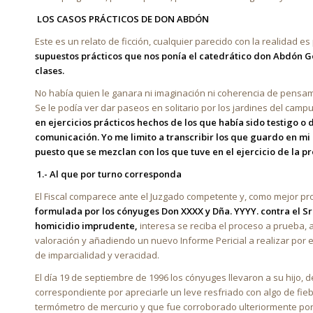
LOS CASOS PRÁCTICOS DE DON ABDÓN
Este es un relato de ficción, cualquier parecido con la realidad e
supuestos prácticos que nos ponía el catedrático don Abdón G
clases.
No había quien le ganara ni imaginación ni coherencia de pensa
Se le podía ver dar paseos en solitario por los jardines del cam
en ejercicios prácticos hechos de los que había sido testigo o 
comunicación. Yo me limito a transcribir los que guardo en mi m
puesto que se mezclan con los que tuve en el ejercicio de la 
1
.- Al que por turno corresponda
El Fiscal comparece ante el Juzgado competente y, como mejor p
formulada por los cónyuges Don XXXX y Dña. YYYY. contra el Sr
homicidio imprudente,
interesa se reciba el proceso a prueba, 
valoración y añadiendo un nuevo Informe Pericial a realizar por e
de imparcialidad y veracidad.
El día 19 de septiembre de 1996 los cónyuges llevaron a su hijo, 
correspondiente por apreciarle un leve resfriado con algo de fie
termómetro de mercurio y que fue corroborado ulteriormente por e