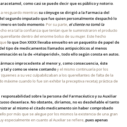
acetamol, como casi se puede decir que es público y notorio
.
ra a resguardo mientras
su cónyuge se dirigió a la Farmacia del
o del segundo imputado
que fue quien personalmente despachó lo
 primero en todo momento
. Por su parte,
el cliente no tomó la
echo era tal la confianza que tenían que le suministraron el producto
l querellante dentro del enorme bolso de su mujer. Este hecho
z que
lo que Don XXXX llevaba envuelto en un paquetito de papel de
a del tipo de medicamentos llamados antipsicóticos al menos
ominación es la de «Haloperidol», todo ello según consta en autos.
el fármaco improcedente al menor y, como consecuencia, éste
 y tal y como se viene contando
y el mismo continuaría por los
 (quienes a su vez culpabilizaban a los querellantes de falta de la
máxime cuando lo fue sin exhibir la preceptiva receta); práctica de
responsabilidad sobre la persona del Farmacéutico y su Auxiliar
uoso desenlace. No obstante, diríamos, no es desdeñable el tanto
ministrar al mismo el citado medicamento sin haber comprobado
Y ello por más que se alegue por los mismos la existencia de una gran
 especialmente en cuanto al Auxiliar se refiere,
pues apenas