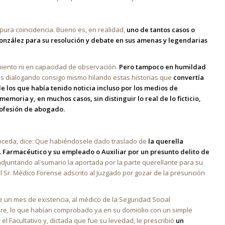
s pura coincidencia. Bueno es, en realidad,
uno de tantos casos o
onzález para su resolución y debate en sus amenas y legendarias
miento ni en capacidad de observación.
Pero tampoco en humildad
.
pus dialogando consigo mismo hilando estas historias que
convertía
de los que había tenido noticia incluso por los medios de
emoria y, en muchos casos, sin distinguir lo real de lo ficticio,
profesión de abogado.
roceda, dice: Que habiéndosele dado traslado de
la querella
. Farmacéutico y su empleado o Auxiliar por un
presunto delito de
adjuntando al sumario la aportada por la parte querellante para su
l Sr. Médico Forense adscrito al Juzgado por gozar de la presunción
de un mes de existencia, al médico de la Seguridad Social
bre, lo que habían comprobado ya en su domicilio con un simple
l Facultativo y, dictada que fue su levedad, le prescribió
un