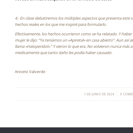
4.- En clase debatiremos los múltiples aspectos que presenta este 
hechos reales en los que me inspiré para formularlo.
Efectivamente, los hechos ocurrieron como se ha relatado. Y haber h
mujer le dijo: “Ya teníamos un «Apiretal» en casa abierto”. Aun así 
llama «Haloperidol».” Y vieron lo que era. No volvieron nunca más a
medicamente que tanto daño les podía haber causado.
Aniceto Valverde
/
/
1 DE JUNIO DE 2024
0 COME