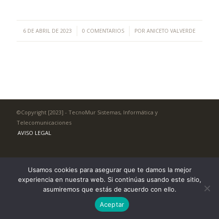
/
/
6 DE ABRIL DE 2023
0 COMENTARIOS
POR
ANICETO VALVERDE
©Copyright [2023] - TecnoMur Sistemas, Informática y
Telecomunicaciones
AVISO LEGAL
Usamos cookies para asegurar que te damos la mejor
experiencia en nuestra web. Si continúas usando este sitio,
asumiremos que estás de acuerdo con ello.
Aceptar