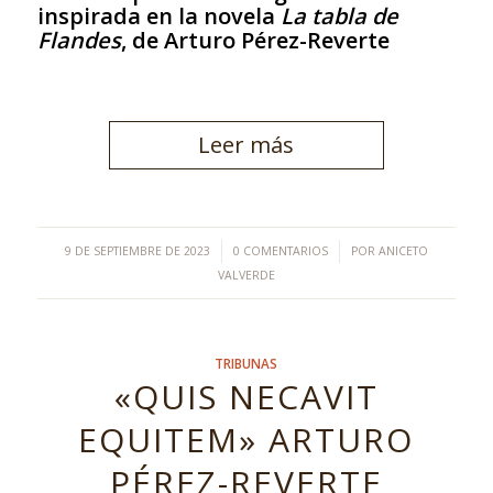
inspirada en la novela
La tabla de
Flandes
, de Arturo Pérez-Reverte
Leer más
/
/
9 DE SEPTIEMBRE DE 2023
0 COMENTARIOS
POR
ANICETO
VALVERDE
TRIBUNAS
«QUIS NECAVIT
EQUITEM» ARTURO
PÉREZ-REVERTE