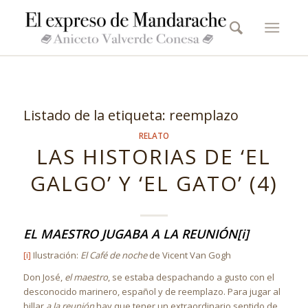
Listado de la etiqueta:
reemplazo
RELATO
LAS HISTORIAS DE ‘EL
GALGO’ Y ‘EL GATO’ (4)
EL MAESTRO JUGABA A LA REUNIÓN
[i]
[i]
Ilustración:
El Café de noche
de Vicent Van Gogh
Don José,
el maestro
, se estaba despachando a gusto con el
desconocido marinero, español y de reemplazo. Para jugar al
billar
a la reunión
hay que tener un extraordinario sentido de