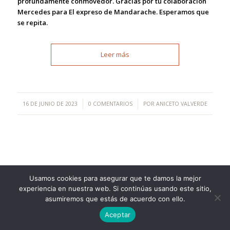
profundamente conmovedor. Gracias por tu colaboración
Mercedes para El expreso de Mandarache. Esperamos que
se repita.
Leer más
/
/
16 DE JUNIO DE 2023
0 COMENTARIOS
POR
ANICETO VALVERDE
Usamos cookies para asegurar que te damos la mejor
experiencia en nuestra web. Si continúas usando este sitio,
©Copyright [2023] - TecnoMur Sistemas, Informática y
asumiremos que estás de acuerdo con ello.
Telecomunicaciones
AVISO LEGAL
Aceptar