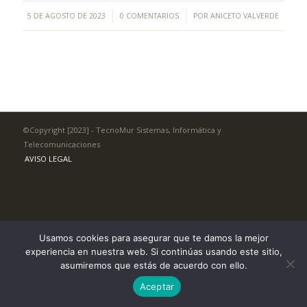
/
/
5 DE AGOSTO DE 2023
0 COMENTARIOS
POR
ANICETO VALVERDE
©Copyright [2023] - TecnoMur Sistemas, Informática y
Telecomunicaciones
AVISO LEGAL
Usamos cookies para asegurar que te damos la mejor
experiencia en nuestra web. Si continúas usando este sitio,
asumiremos que estás de acuerdo con ello.
Aceptar