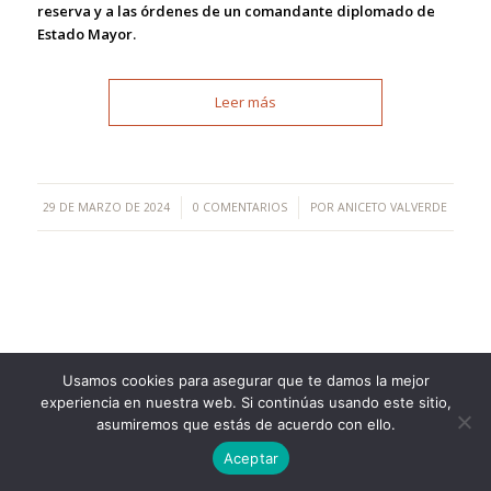
reserva y a las órdenes de un comandante diplomado de
Estado Mayor.
Leer más
/
/
29 DE MARZO DE 2024
0 COMENTARIOS
POR
ANICETO VALVERDE
Usamos cookies para asegurar que te damos la mejor
©Copyright [2023] - TecnoMur Sistemas, Informática y
experiencia en nuestra web. Si continúas usando este sitio,
Telecomunicaciones
asumiremos que estás de acuerdo con ello.
AVISO LEGAL
Aceptar