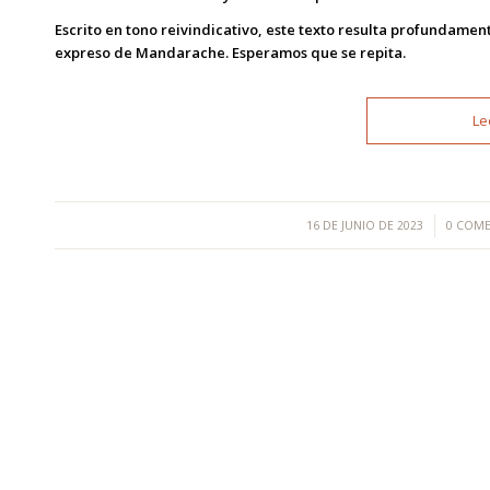
Escrito en tono reivindicativo, este texto resulta profundame
expreso de Mandarache. Esperamos que se repita.
Le
/
/
16 DE JUNIO DE 2023
0 COM