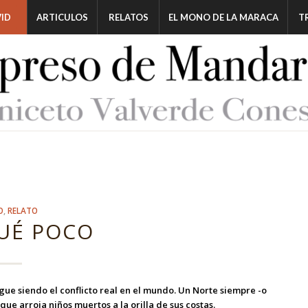
ID
ARTICULOS
RELATOS
EL MONO DE LA MARACA
T
O
,
RELATO
UÉ POCO
sigue siendo el conflicto real en el mundo. Un Norte siempre -o
e arroja niños muertos a la orilla de sus costas.