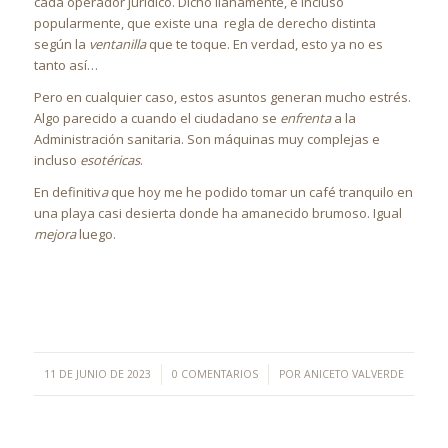
cada operador jurídico. Dicho llanamente, e incluso
popularmente, que existe una regla de derecho distinta
según la
ventanilla
que te toque. En verdad, esto ya no es
tanto así…
Pero en cualquier caso, estos asuntos generan mucho estrés.
Algo parecido a cuando el ciudadano se
enfrenta
a la
Administración sanitaria. Son máquinas muy complejas e
incluso
esotéricas
.
En definitiv
a
que hoy me he podido tomar un café tranquilo en
una playa casi desierta donde ha amanecido brumoso. Igual
mejora
luego.
/
/
11 DE JUNIO DE 2023
0 COMENTARIOS
POR
ANICETO VALVERDE