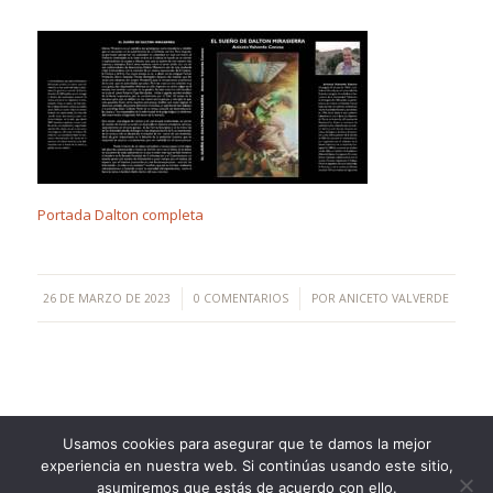
Portada Dalton completa
/
/
26 DE MARZO DE 2023
0 COMENTARIOS
POR
ANICETO VALVERDE
Usamos cookies para asegurar que te damos la mejor
experiencia en nuestra web. Si continúas usando este sitio,
©Copyright [2023] - TecnoMur Sistemas, Informática y
asumiremos que estás de acuerdo con ello.