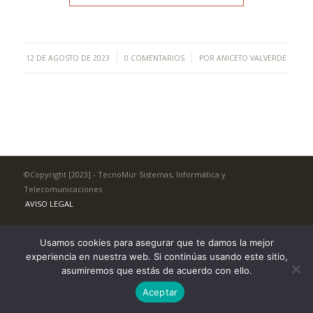
/
/
12 DE AGOSTO DE 2023
0 COMENTARIOS
POR
ANICETO VALVERDE
©Copyright [2023] - TecnoMur Sistemas, Informática y
Telecomunicaciones
AVISO LEGAL
Usamos cookies para asegurar que te damos la mejor
experiencia en nuestra web. Si continúas usando este sitio,
asumiremos que estás de acuerdo con ello.
Aceptar