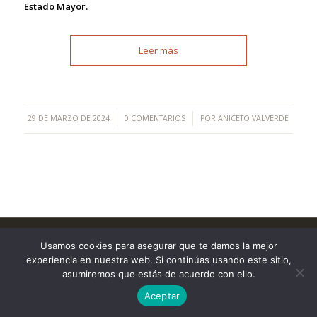
Estado Mayor.
Leer más
/
/
29 DE MARZO DE 2024
0 COMENTARIOS
POR
ANICETO VALVERDE
©Copyright [2023] - TecnoMur Sistemas, Informática y
Usamos cookies para asegurar que te damos la mejor
Telecomunicaciones
experiencia en nuestra web. Si continúas usando este sitio,
AVISO LEGAL
asumiremos que estás de acuerdo con ello.
Aceptar