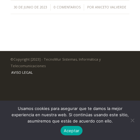
/
/
30 DE JUNIO DE 2023
0 COMENTARIOS
POR
ANICETO VALVERDE
©Copyright [2023] - TecnoMur Sistemas, Informática y
Telecomunicaciones
AVISO LEGAL
Usamos cookies para asegurar que te damos la mejor
experiencia en nuestra web. Si continúas usando este sitio,
asumiremos que estás de acuerdo con ello.
Aceptar