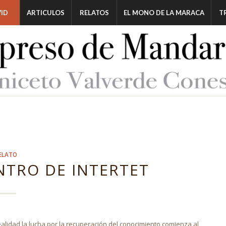
ID
ARTICULOS
RELATOS
EL MONO DE LA MARACA
T
ELATO
CENTRO DE INTERTET
idad la lucha por la recuperación del conocimiento comienza al