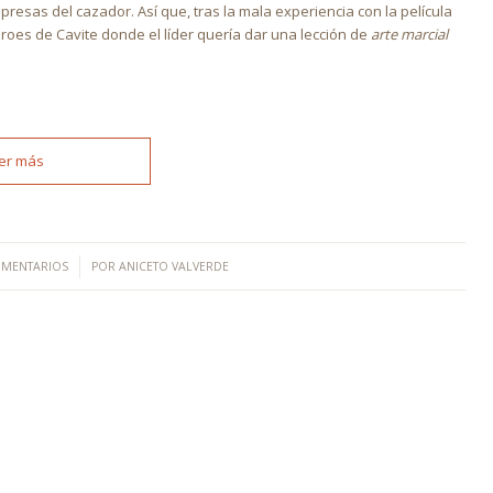
 presas del cazador. Así que, tras la mala experiencia con la película
éroes de Cavite donde el líder quería dar una lección de
arte marcial
er más
/
OMENTARIOS
POR
ANICETO VALVERDE