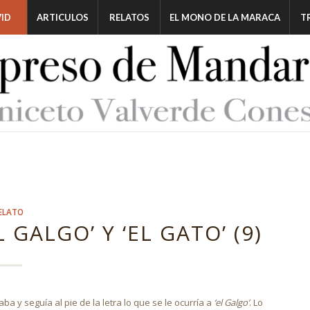
ID
ARTICULOS
RELATOS
EL MONO DE LA MARACA
T
ELATO
 GALGO’ Y ‘EL GATO’ (9)
 y seguía al pie de la letra lo que se le ocurría a
‘el Galgo’
. Lo