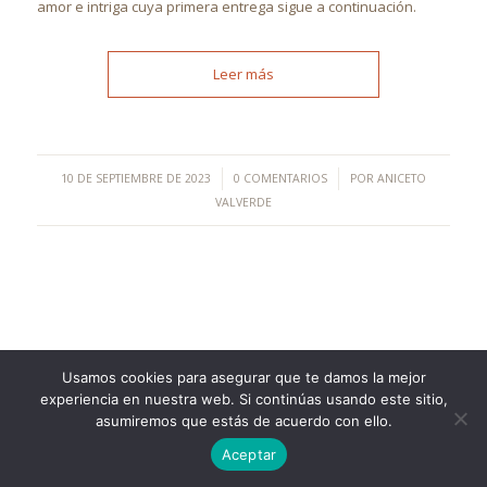
amor e intriga cuya primera entrega sigue a continuación.
Leer más
/
/
10 DE SEPTIEMBRE DE 2023
0 COMENTARIOS
POR
ANICETO
VALVERDE
Usamos cookies para asegurar que te damos la mejor
©Copyright [2023] - TecnoMur Sistemas, Informática y
experiencia en nuestra web. Si continúas usando este sitio,
Telecomunicaciones
asumiremos que estás de acuerdo con ello.
AVISO LEGAL
Aceptar