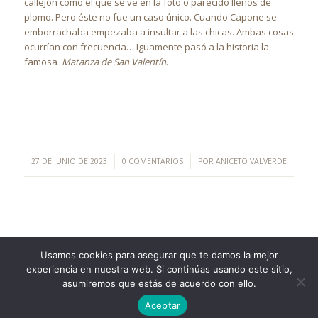
callejón como el que se ve en la foto o parecido llenos de
plomo. Pero éste no fue un caso único. Cuando Capone se
emborrachaba empezaba a insultar a las chicas. Ambas cosas
ocurrían con frecuencia… Iguamente pasó a la historia la
famosa
Matanza de San Valentín
.
/
/
27 DE JUNIO DE 2023
0 COMENTARIOS
POR
ANICETO VALVERDE
Usamos cookies para asegurar que te damos la mejor
experiencia en nuestra web. Si continúas usando este sitio,
©Copyright [2023] - TecnoMur Sistemas, Informática y
asumiremos que estás de acuerdo con ello.
Telecomunicaciones
Aceptar
AVISO LEGAL