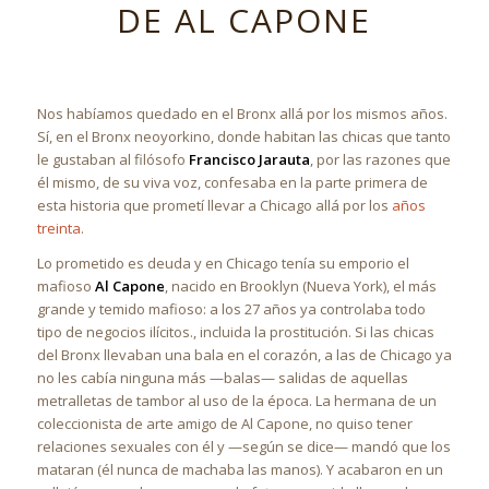
DE AL CAPONE
Nos habíamos quedado en el Bronx allá por los mismos años.
Sí, en el Bronx neoyorkino, donde habitan las chicas que tanto
le gustaban al filósofo
Francisco Jarauta
, por las razones que
él mismo, de su viva voz, confesaba en la parte primera de
esta historia que prometí llevar a Chicago allá por los
años
treinta.
Lo prometido es deuda y en Chicago tenía su emporio el
mafioso
Al Capone
, nacido en Brooklyn (Nueva York), el más
grande y temido mafioso: a los 27 años ya controlaba todo
tipo de negocios ilícitos., incluida la prostitución. Si las chicas
del Bronx llevaban una bala en el corazón, a las de Chicago ya
no les cabía ninguna más —balas— salidas de aquellas
metralletas de tambor al uso de la época. La hermana de un
coleccionista de arte amigo de Al Capone, no quiso tener
relaciones sexuales con él y —según se dice— mandó que los
mataran (él nunca de machaba las manos). Y acabaron en un