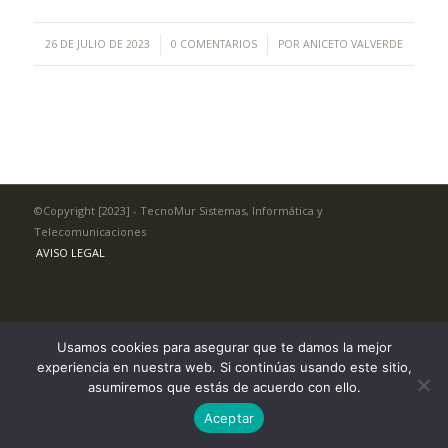
/
/
26 DE JULIO DE 2023
0 COMENTARIOS
POR
ANICETO VALVERDE
©Copyright [2023] - TecnoMur Sistemas, Informática y
Telecomunicaciones
AVISO LEGAL
Usamos cookies para asegurar que te damos la mejor
experiencia en nuestra web. Si continúas usando este sitio,
asumiremos que estás de acuerdo con ello.
Aceptar