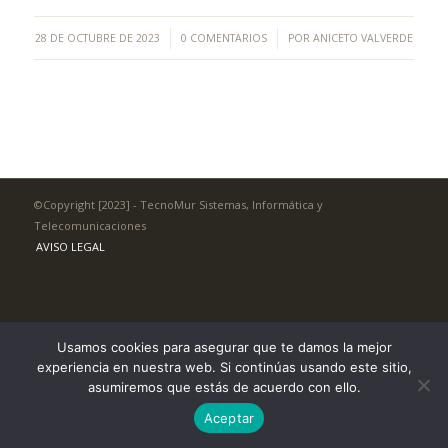
/
/
28 DE OCTUBRE DE 2023
0 COMENTARIOS
POR
ANICETO VALVERDE
©Copyright [2023] - TecnoMur Sistemas, Informática y
Telecomunicaciones
AVISO LEGAL
Usamos cookies para asegurar que te damos la mejor
experiencia en nuestra web. Si continúas usando este sitio,
asumiremos que estás de acuerdo con ello.
Aceptar