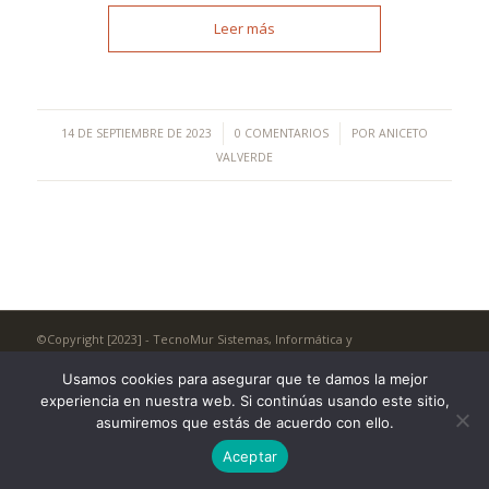
Leer más
/
/
14 DE SEPTIEMBRE DE 2023
0 COMENTARIOS
POR
ANICETO
VALVERDE
©Copyright [2023] - TecnoMur Sistemas, Informática y
Telecomunicaciones
Usamos cookies para asegurar que te damos la mejor
AVISO LEGAL
experiencia en nuestra web. Si continúas usando este sitio,
asumiremos que estás de acuerdo con ello.
Aceptar