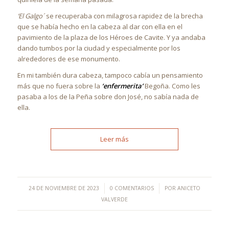
‘El Galgo´
se recuperaba con milagrosa rapidez de la brecha
que se había hecho en la cabeza al dar con ella en el
pavimiento de la plaza de los Héroes de Cavite. Y ya andaba
dando tumbos por la ciudad y especialmente por los
alrededores de ese monumento.
En mi también dura cabeza, tampoco cabía un pensamiento
más que no fuera sobre la
‘enfermerita’
Begoña. Como les
pasaba a los de la Peña sobre don José, no sabía nada de
ella.
Leer más
/
/
24 DE NOVIEMBRE DE 2023
0 COMENTARIOS
POR
ANICETO
VALVERDE