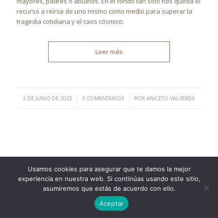
mayores, padres o abuelos. En el fondo tan sólo nos queda el
recurso a reírse de uno mismo como medio para superar la
tragedia cotidiana y el caos cósmico.
Leer más
/
/
2 DE JUNIO DE 2023
0 COMENTARIOS
POR
ANICETO VALVERDE
Usamos cookies para asegurar que te damos la mejor
experiencia en nuestra web. Si continúas usando este sitio,
©Copyright [2023] - TecnoMur Sistemas, Informática y
asumiremos que estás de acuerdo con ello.
Telecomunicaciones
AVISO LEGAL
Aceptar