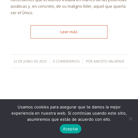
asiáticas y, en concreto, de su maligno líder, aquel que quería
ser el Único.
Leer más
/
/
22 DE JUNIO DE 2023
0 COMENTARIOS
POR
ANICETO VALVERDE
Usamos cookies para asegurar que te damos la mejor
©Copyright [2023] - TecnoMur Sistemas, Informática y
experiencia en nuestra web. Si continúas usando este sitio,
asumiremos que estás de acuerdo con ello.
Telecomunicaciones
AVISO LEGAL
Aceptar