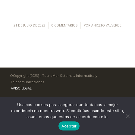
/
/
21 DE JULIO DE 2023
0 COMENTARIOS
POR
ANICETO VALVERDE
©Copyright [2023] - TecnoMur Sistemas, Informática y
Telecomunicaciones
AVISO LEGAL
Usamos cookies para asegurar que te damos la mejor
experiencia en nuestra web. Si continúas usando este sitio,
asumiremos que estás de acuerdo con ello.
Aceptar