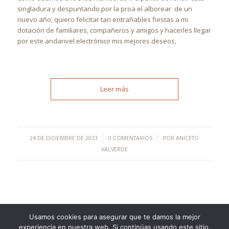
singladura y despuntando por la proa el alborear de un
nuevo año, quiero felicitar tan entrañables fiestas a mi
dotación de familiares, compañeros y amigos y hacerles llegar
por este andarivel electrónico mis mejores deseos,
Leer más
/
/
24 DE DICIEMBRE DE 2023
0 COMENTARIOS
POR
ANICETO
VALVERDE
Usamos cookies para asegurar que te damos la mejor
experiencia en nuestra web. Si continúas usando este sitio,