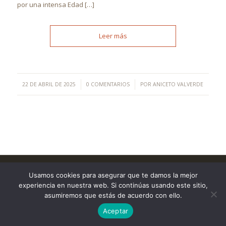
por una intensa Edad […]
Leer más
/
/
22 DE ABRIL DE 2025
0 COMENTARIOS
POR
ANICETO VALVERDE
©Copyright [2023] - TecnoMur Sistemas, Informática y
Usamos cookies para asegurar que te damos la mejor
Telecomunicaciones
experiencia en nuestra web. Si continúas usando este sitio,
AVISO LEGAL
asumiremos que estás de acuerdo con ello.
Aceptar