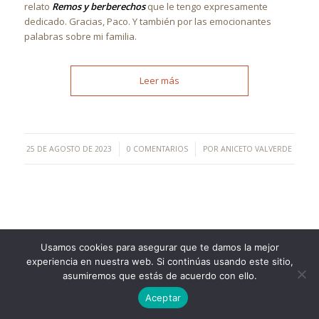
relato
Remos y berberechos
que le tengo expresamente
dedicado. Gracias, Paco. Y también por las emocionantes
palabras sobre mi familia.
Leer más
/
/
25 DE AGOSTO DE 2023
0 COMENTARIOS
POR
ANICETO VALVERDE
Usamos cookies para asegurar que te damos la mejor
experiencia en nuestra web. Si continúas usando este sitio,
©Copyright [2023] - TecnoMur Sistemas, Informática y
asumiremos que estás de acuerdo con ello.
Telecomunicaciones
Aceptar
AVISO LEGAL