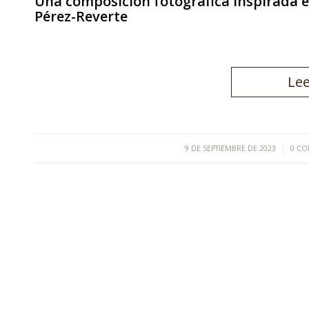
Una composición fotográfica inspirada e
Pérez-Reverte
Le
/
9 DE SEPTIEMBRE DE 2023
0 CO