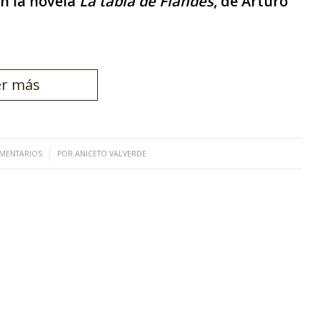
n la novela
La tabla de Flandes
, de Arturo
er más
/
MENTARIOS
POR
ANICETO VALVERDE