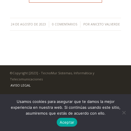
/
/
24 DE AGOSTO DE 2023
0 COMENTARIOS
POR
ANICETO VALVERDE
©Copyright [2023] - TecnoMur Sistemas, Informática y
Telecomunicaciones
AVISO LEGAL
Usamos cookies para asegurar que te damos la mejor
experiencia en nuestra web. Si continúas usando este sitio,
asumiremos que estás de acuerdo con ello.
Aceptar