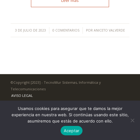
Leer más
/
/
3 DE JULIO DE 2023
0 COMENTARIOS
POR
ANICETO VALVERDE
©Copyright [2023] - TecnoMur Sistemas, Informática y
Telecomunicaciones
AVISO LEGAL
Usamos cookies para asegurar que te damos la mejor
experiencia en nuestra web. Si continúas usando este sitio,
asumiremos que estás de acuerdo con ello.
Aceptar